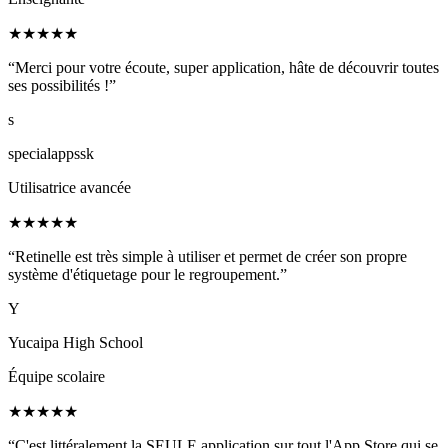
★
★
★
★
★
“Merci pour votre écoute, super application, hâte de découvrir toutes
ses possibilités !”
s
specialappssk
Utilisatrice avancée
★
★
★
★
★
“Retinelle est très simple à utiliser et permet de créer son propre
système d'étiquetage pour le regroupement.”
Y
Yucaipa High School
Équipe scolaire
★
★
★
★
★
“C'est littéralement la SEULE application sur tout l'App Store qui se