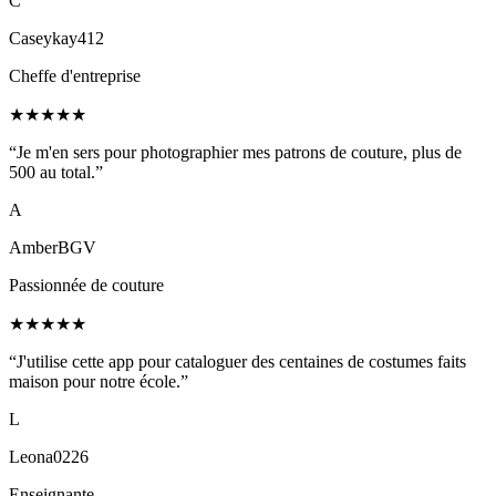
C
Caseykay412
Cheffe d'entreprise
★
★
★
★
★
“Je m'en sers pour photographier mes patrons de couture, plus de
500 au total.”
A
AmberBGV
Passionnée de couture
★
★
★
★
★
“J'utilise cette app pour cataloguer des centaines de costumes faits
maison pour notre école.”
L
Leona0226
Enseignante